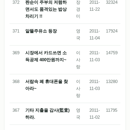
372
짠순이 주부의 저렴하
장
2011-
32324
면서도 품격있는 밥상
경
11-22
차리기 !!
미
371
알뜰주유소 등장
영
2011-
17924
국
11-04
369
시장에서 카드쓰면 소
이
2011-
14759
득공제 400만원까지~
사
11-03
랑
368
서랍속 폐 휴대폰을 찾
이
2011-
13280
아라~
사
11-03
랑
367
기타 지출을 감사(監査)
영
2011-
11795
하라.
국
11-02