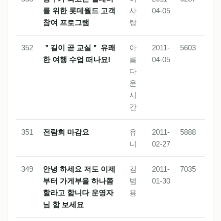
를 위한 롯데월드 고객
사
04-05
참여 프로그램
랑
352
＂길이 곧 교실＂ 유쾌
아
2011-
5603
한 여행 수업 떠나요!
름
04-05
다
운
시
간
351
전람회 마감요
유
2011-
5888
니
02-27
349
안녕 하세요 저도 이제
김
2011-
7035
부터 가게부을 하나쯤
범
01-30
할라고 합니다 운영자
용
님 함 보세요