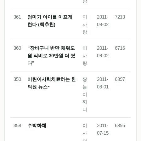
랑
361
엄마가 아이를 아프게
이
2011-
7213
한다 (책추천)
사
09-02
랑
360
“장바구니 반만 채워도
이
2011-
6716
월 식비로 30만원 더 썼
사
09-02
다”
랑
359
어린이시력치료하는 한
짱
2011-
6897
의원 뉴스~
돌
08-01
이
찌
니
358
수박화채
이
2011-
6895
사
07-15
랑