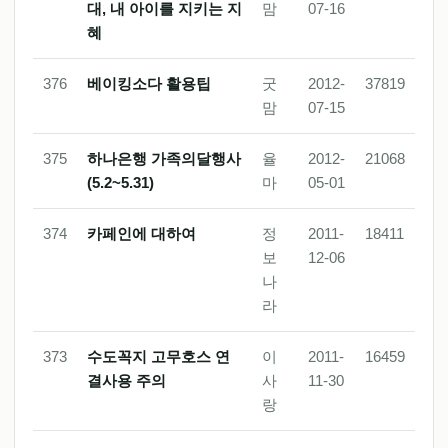
대, 내 아이를 지키는 지
맘
07-16
혜
376
베이킹소다 활용팁
굿
2012-
37819
맘
07-15
375
하나은행 가족의달행사
율
2012-
21068
(5.2~5.31)
마
05-01
374
카페인에 대하여
정
2011-
18411
보
12-06
나
라
373
수도꼭지 고무호스 연
이
2011-
16459
결사용 주의
사
11-30
랑