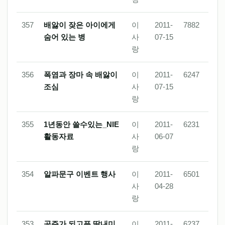
357
배앓이 잦은 아이에게
이
2011-
7882
숨어 있는 병
사
07-15
랑
356
폭염과 장마 속 배앓이
이
2011-
6247
조심
사
07-15
랑
355
1년동안 쓸수있는_NIE
이
2011-
6231
활동자료
사
06-07
랑
354
알파문구 이벤트 행사
이
2011-
6501
사
04-28
랑
353
공주가 되고픈 딸내미
이
2011-
6237