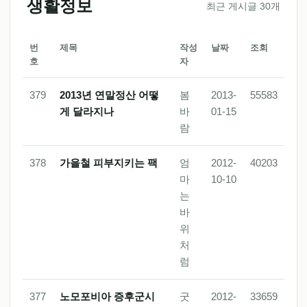
생활정보
최근 게시글 30개
번
제목
작성
날짜
조회
호
자
379
2013년 연말정산 어떻
봄
2013-
55583
게 달라지나
바
01-15
람
378
가을철 피부지키는 팩
엄
2012-
40203
마
10-10
는
바
위
처
럼
377
노모포비아 증후군시
굿
2012-
33659