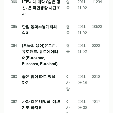
366
LTE시대 개막 \'숨은 공
영
2011-
11234
신\'은 국민생활 시간조
국
11-02
사
365
한일 통화스왑계약의
영
2011-
10523
의미
국
11-02
364
(오늘의 용어)유로존,
영
2011-
8323
유로랜드, 유로에어리
국
11-02
어(Eurozone,
Euroarea, Euroland)
363
좋은 땀이 따로 있을
이
2011-
8318
까?
사
09-16
랑
362
사과 같은 내얼굴, 예쁘
이
2011-
7817
기도 하지요
사
09-08