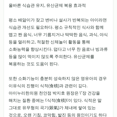
올바른 식습관 유지, 유산균제 복용 효과적
평소 배앓이가 잦고 변비나 설사가 반복되는 아이라면
식습관 개선도 필요하다. 평소 규칙적인 식사와 함께
맵고 짠 음식, 너무 기름지거나 딱딱한 음식, 과식, 야식
등을 멀리하고, 적절한 신체놀이 활동을 통해
소화능력을 향상시킨다. 덥다고 너무 찬 음료나 빙과류
등을 많이 먹이지 않도록 주의한다. 유산균제를
복용하는 것도 도움이 된다.
또한 소화기능이 충분히 성숙하지 않은 영유아의 경우
이유식의 진행이 식적(食積)과 관련이 깊다.
아이누리한의원 천안점 박지호 원장은 \"장 건강을
해치는 질환 중에는 \'식적(食積)\'이 있다. 식적은 말
그대로 유무형의 곡기(穀氣)가 체내에 쌓여 있는
것으로, 오랜 기침, 코막힘, 발진 등의 원인이기도 하다