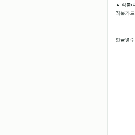
▲ 직불(
직불카드 
현금영수증