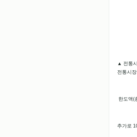
▲ 전통
전통시장
한도액(총
추가로 1