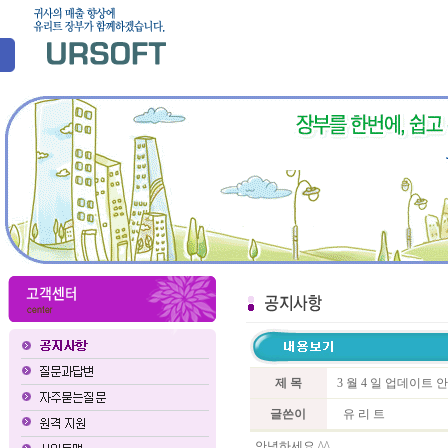
제 목
3 월 4 일 업데이트 
글쓴이
유 리 트
안녕하세요 ^^