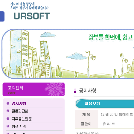
제 목
12 월 26 일 업데이
글쓴이
유 리 트
안녕하세요 ^^