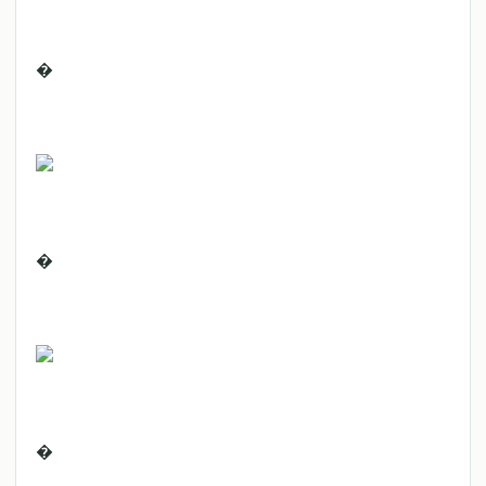
�
�
�