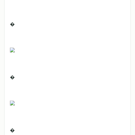
�
�
�