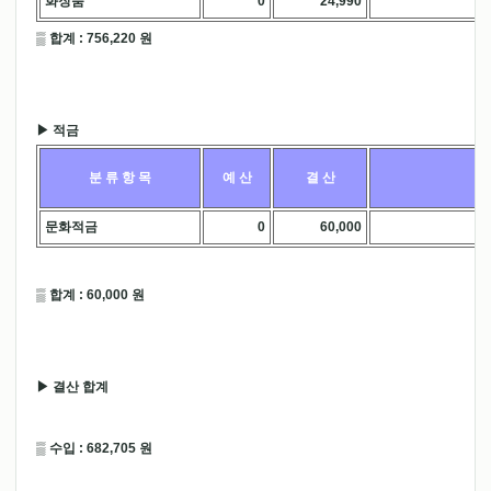
화장품
0
24,990
.
▒ 합계 : 756,220 원
▶ 적금
분 류 항 목
예 산
결 산
문화적금
0
60,000
.
▒ 합계 : 60,000 원
▶ 결산 합계
▒ 수입 : 682,705 원