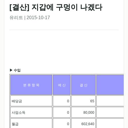
[결산] 지갑에 구멍이 나겠다
유리트 | 2015-10-17
▶ 수입
분 류 항 목
예 산
결 산
배당금
0
65
.
사업소득
0
80,000
.
월급
0
602,640
.