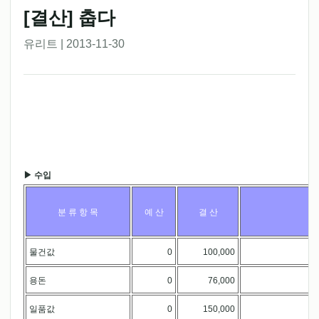
[결산] 춥다
유리트 | 2013-11-30
▶ 수입
분 류 항 목
예 산
결 산
물건값
0
100,000
.
용돈
0
76,000
.
일품값
0
150,000
.