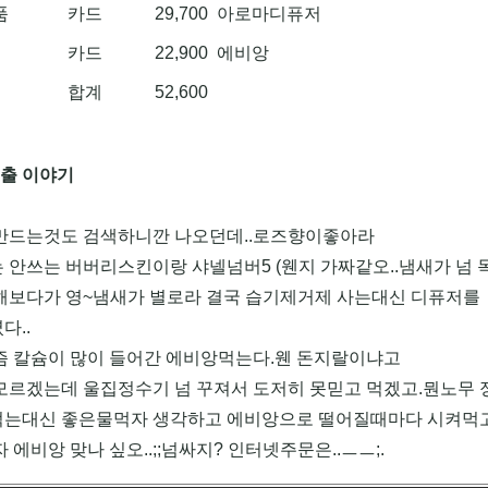
품
카드
29,700
아로마디퓨저
카드
22,900
에비앙
합계
52,600
지출 이야기
만드는것도 검색하니깐 나오던데..로즈향이좋아라
 안쓰는 버버리스킨이랑 샤넬넘버5 (웬지 가짜같오..냄새가 넘
해보다가 영~냄새가 별로라 결국 습기제거제 사는대신 디퓨저를
다..
즘 칼슘이 많이 들어간 에비앙먹는다.웬 돈지랄이냐고
모르겠는데 울집정수기 넘 꾸져서 도저히 못믿고 먹겠고.뭔노무 
는대신 좋은물먹자 생각하고 에비앙으로 떨어질때마다 시켜먹고있
 에비앙 맞나 싶오..;;넘싸지? 인터넷주문은..ㅡㅡ;.