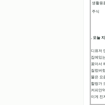
생활용
주식
. 오늘 
디퓨저 
집에있는
꽂아서 
질렀버렸
물은 요
할랑가 
커피안먹
이게 진자