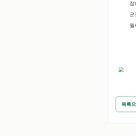
잡
군
월
목록으