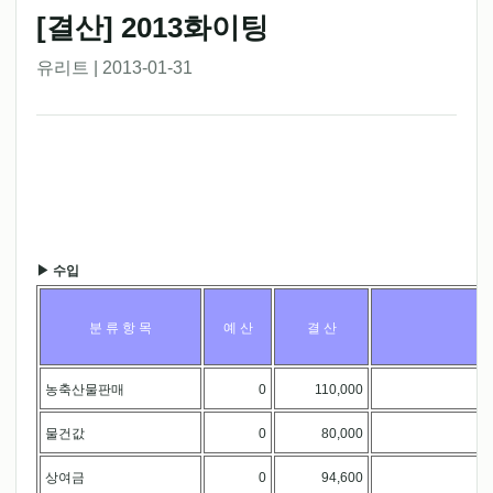
[결산] 2013화이팅
유리트 | 2013-01-31
▶ 수입
분 류 항 목
예 산
결 산
농축산물판매
0
110,000
.
물건값
0
80,000
.
상여금
0
94,600
.