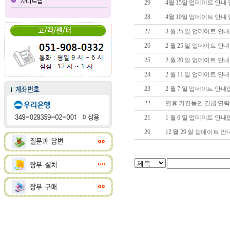
29
4월 15일 업데이트 안내
28
4월 10일 업데이트 안내
27
3 월 25 일 업데이트 
26
2 월 25 일 업데이트 
25
2 월 20 일 업데이트 
24
2 월 11 일 업데이트 
23
2 월 7 일 업데이트 안
22
연휴 기간동안 긴급 연
21
1 월 6 일 업데이트 안
20
12 월 29 일 업데이트 