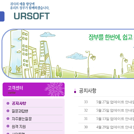
33
5월 27일 업데이트 안내
32
5월 25일 업데이트 안내
31
5월 13일 업데이트 안내
30
4월 29일 업데이트 안내