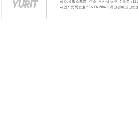
상호:유알소프트 | 주소: 부산시 남구 수영로 312 21 센
사업자등록번호:621-13-19849 | 통신판매신고번호