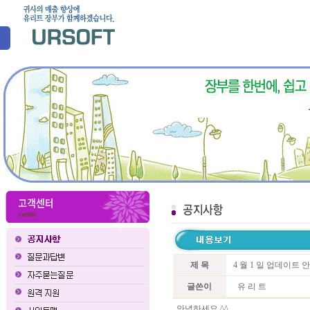
제 목
4 월 1 일 업데이트 
글쓴이
유 리 트
안녕하세요 ^^