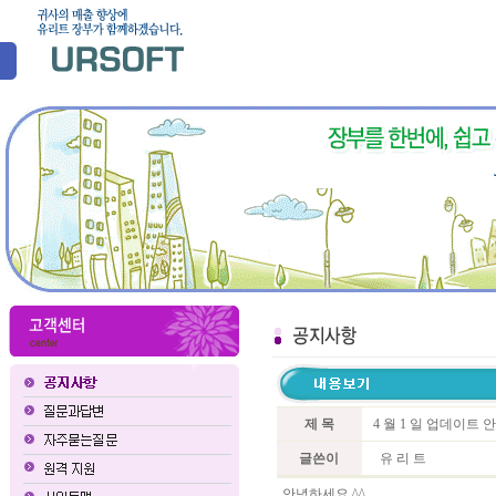
제 목
4 월 1 일 업데이트 
글쓴이
유 리 트
안녕하세요 ^^