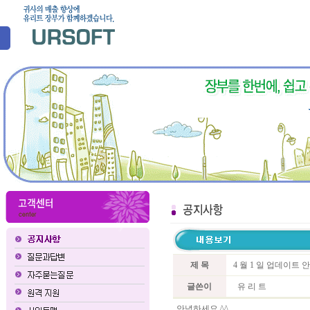
제 목
4 월 1 일 업데이트 
글쓴이
유 리 트
안녕하세요 ^^