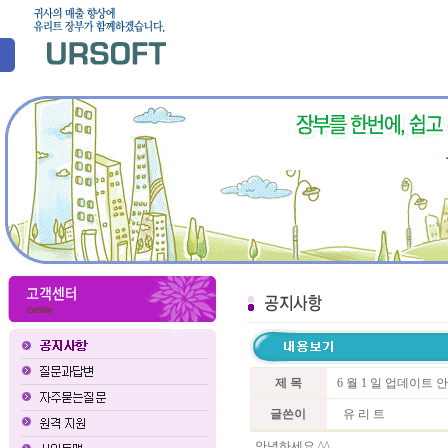
제 목
6 월 1 일 업데이트 
글쓴이
유 리 트
안녕하세요 ^^