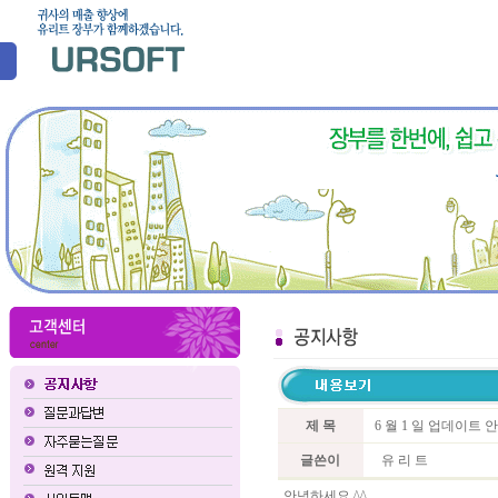
제 목
6 월 1 일 업데이트 
글쓴이
유 리 트
안녕하세요 ^^