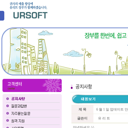
제 목
6 월 1 일 업데이트 
글쓴이
유 리 트
안녕하세요 ^^