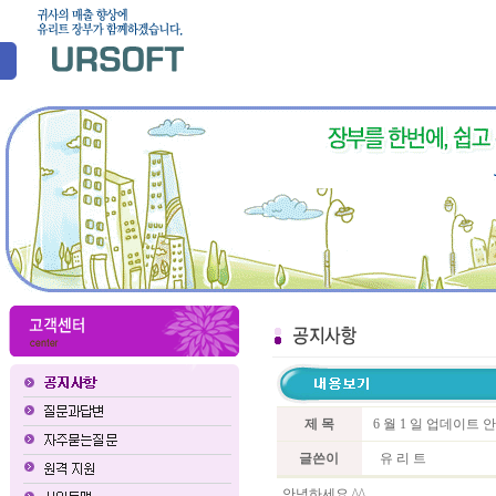
제 목
6 월 1 일 업데이트 
글쓴이
유 리 트
안녕하세요 ^^