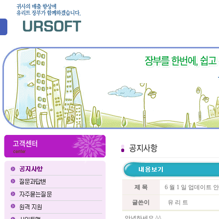
제 목
6 월 1 일 업데이트 
글쓴이
유 리 트
안녕하세요 ^^