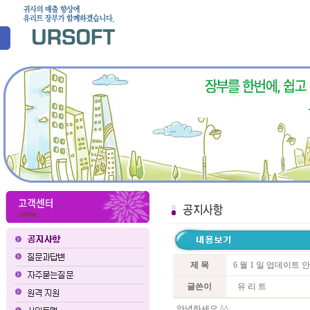
제 목
6 월 1 일 업데이트 
글쓴이
유 리 트
안녕하세요 ^^