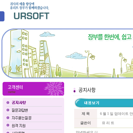
제 목
6 월 1 일 업데이트 
글쓴이
유 리 트
안녕하세요 ^^