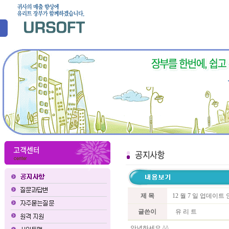
제 목
12 월 7 일 업데이
글쓴이
유 리 트
안녕하세요 ^^