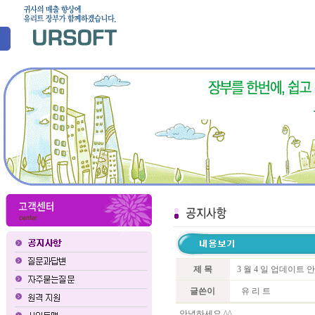
제 목
3 월 4 일 업데이트 
글쓴이
유 리 트
안녕하세요 ^^