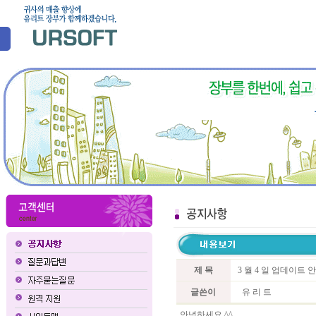
제 목
3 월 4 일 업데이트 
글쓴이
유 리 트
안녕하세요 ^^