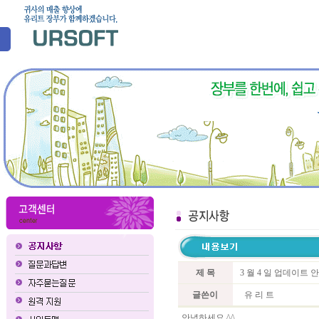
제 목
3 월 4 일 업데이트 
글쓴이
유 리 트
안녕하세요 ^^