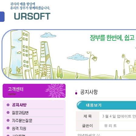
제 목
3 월 4 일 업데이트 
글쓴이
유 리 트
안녕하세요 ^^