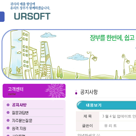
제 목
3 월 4 일 업데이트 
글쓴이
유 리 트
안녕하세요 ^^