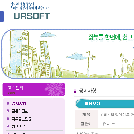
제 목
3 월 4 일 업데이트 
글쓴이
유 리 트
안녕하세요 ^^