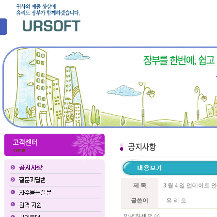
제 목
3 월 4 일 업데이트 
글쓴이
유 리 트
안녕하세요 ^^