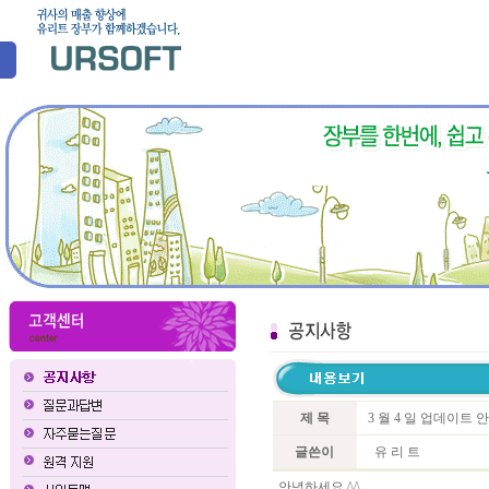
제 목
3 월 4 일 업데이트 
글쓴이
유 리 트
안녕하세요 ^^