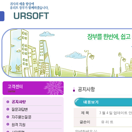
제 목
3 월 4 일 업데이트 
글쓴이
유 리 트
안녕하세요 ^^