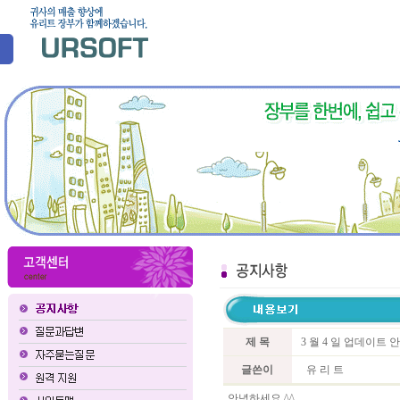
제 목
3 월 4 일 업데이트 
글쓴이
유 리 트
안녕하세요 ^^