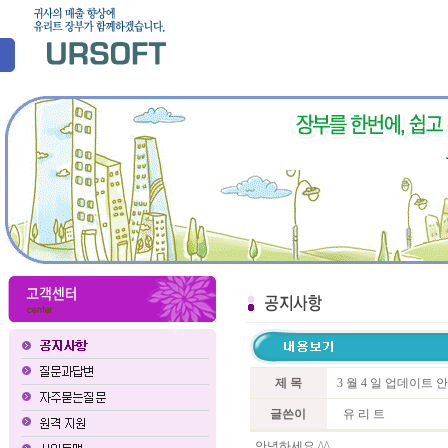
제 목
3 월 4 일 업데이트 
글쓴이
유 리 트
안녕하세요 ^^