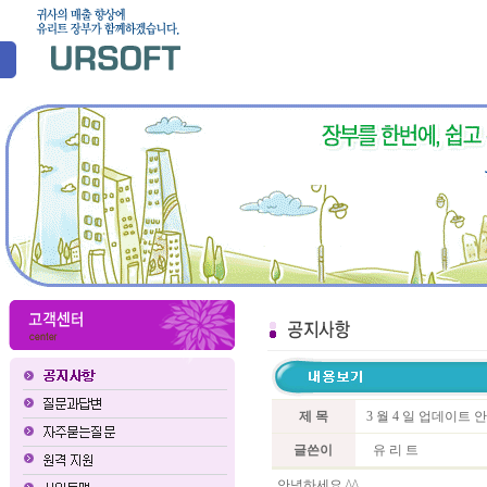
제 목
3 월 4 일 업데이트 
글쓴이
유 리 트
안녕하세요 ^^