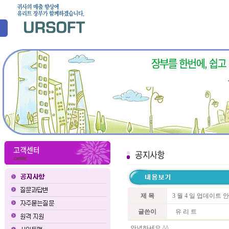
제 목
3 월 4 일 업데이트 
글쓴이
유 리 트
안녕하세요 ^^