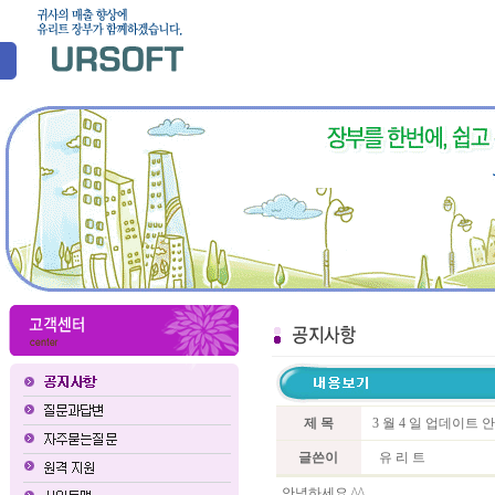
제 목
3 월 4 일 업데이트 
글쓴이
유 리 트
안녕하세요 ^^