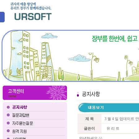
제 목
3 월 4 일 업데이트 
글쓴이
유 리 트
안녕하세요 ^^