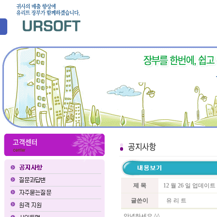
제 목
12 월 26 일 업데이
글쓴이
유 리 트
안녕하세요 ^^