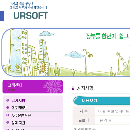
제 목
12 월 26 일 업데이
글쓴이
유 리 트
안녕하세요 ^^