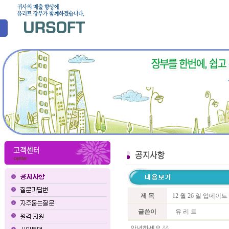
제 목
12 월 26 일 업데이
글쓴이
유 리 트
안녕하세요 ^^