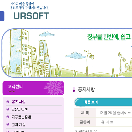
제 목
12 월 26 일 업데이
글쓴이
유 리 트
안녕하세요 ^^