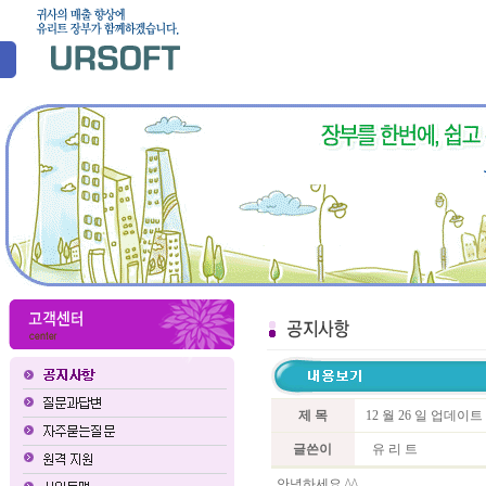
제 목
12 월 26 일 업데이
글쓴이
유 리 트
안녕하세요 ^^