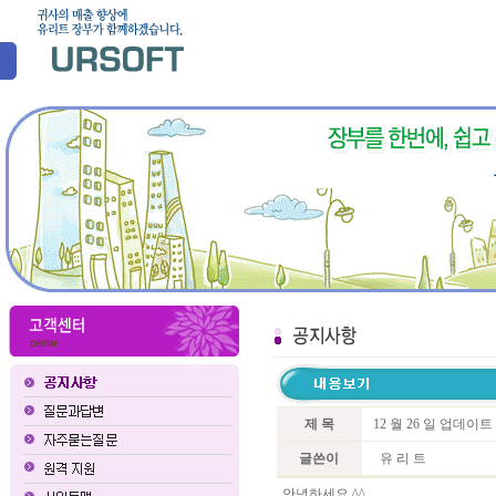
제 목
12 월 26 일 업데이
글쓴이
유 리 트
안녕하세요 ^^