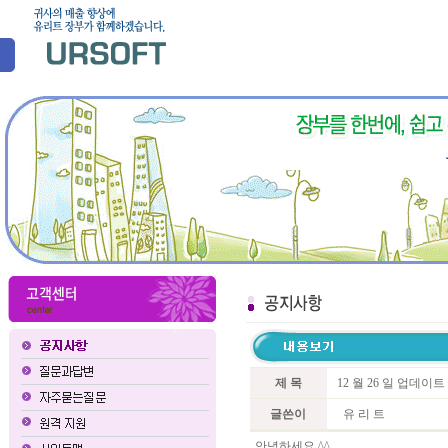
제 목
12 월 26 일 업데이
글쓴이
유 리 트
안녕하세요 ^^