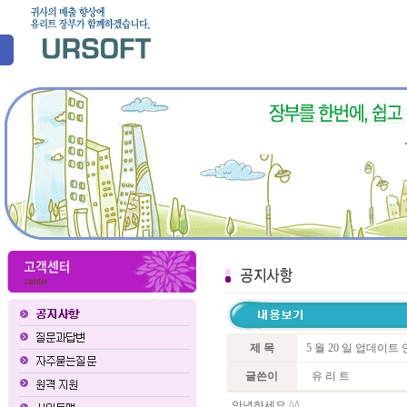
제 목
5 월 20 일 업데이트
글쓴이
유 리 트
안녕하세요 ^^