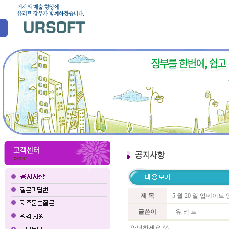
제 목
5 월 20 일 업데이트
글쓴이
유 리 트
안녕하세요 ^^