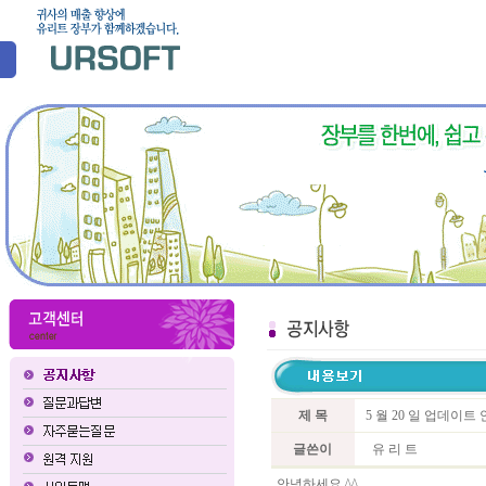
제 목
5 월 20 일 업데이트
글쓴이
유 리 트
안녕하세요 ^^