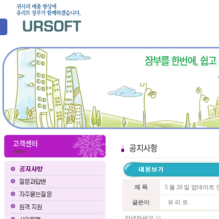
제 목
5 월 20 일 업데이트
글쓴이
유 리 트
안녕하세요 ^^